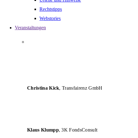
Rechtstipps
Webstories
Veranstaltungen
„AUTHENT versteht die Herausforderungen von
Unternehmen und vermittelt betriebswirtschaftliche
Lösungen so verständlich, dass eine erfolgreiche
Umsetzung für Unternehmen und deren Berater
garantiert ist.“
Christina Kick
, Transfairenz GmbH
„Die Seminare sind inhaltlich und fachlich sehr
hochwertig und für die tägliche Arbeit eine große
Hilfe.“
Klaus Klumpp
, 3K FondsConsult