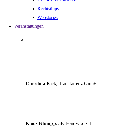
Rechtstipps
Webstories
Veranstaltungen
„AUTHENT versteht die Herausforderungen von
Unternehmen und vermittelt betriebswirtschaftliche
Lösungen so verständlich, dass eine erfolgreiche
Umsetzung für Unternehmen und deren Berater
garantiert ist.“
Christina Kick
, Transfairenz GmbH
„Die Seminare sind inhaltlich und fachlich sehr
hochwertig und für die tägliche Arbeit eine große
Hilfe.“
Klaus Klumpp
, 3K FondsConsult