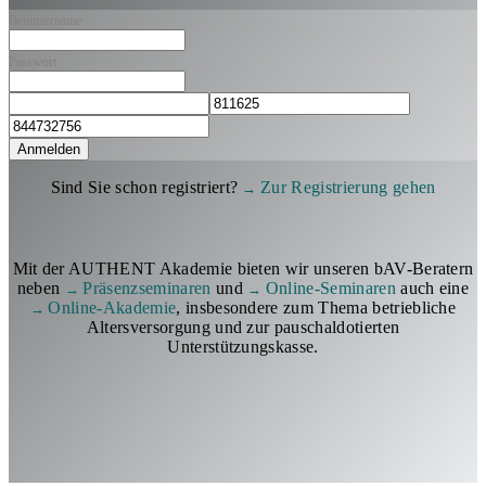
Benutzername
Passwort
Anmelden
Sind Sie schon registriert?
Zur Registrierung gehen
Mit der AUTHENT Akademie bieten wir unseren bAV-Beratern
neben
Präsenzseminaren
und
Online-Seminaren
auch eine
Online-Akademie
, insbesondere zum Thema betriebliche
Altersversorgung und zur pauschaldotierten
Unterstützungskasse.