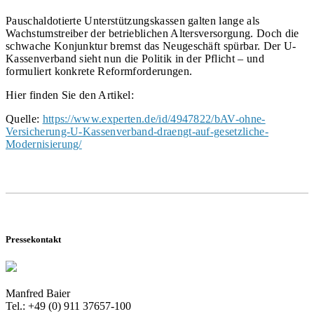
Pauschaldotierte Unterstützungskassen galten lange als
Wachstumstreiber der betrieblichen Altersversorgung. Doch die
schwache Konjunktur bremst das Neugeschäft spürbar. Der U-
Kassenverband sieht nun die Politik in der Pflicht – und
formuliert konkrete Reformforderungen.
Hier finden Sie den Artikel:
Quelle:
https://www.experten.de/id/4947822/bAV-ohne-
Versicherung-U-Kassenverband-draengt-auf-gesetzliche-
Modernisierung/
Pressekontakt
Manfred Baier
Tel.: +49 (0) 911 37657-100