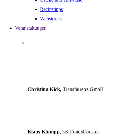
Rechtstipps
Webstories
Veranstaltungen
„AUTHENT versteht die Herausforderungen von
Unternehmen und vermittelt betriebswirtschaftliche
Lösungen so verständlich, dass eine erfolgreiche
Umsetzung für Unternehmen und deren Berater
garantiert ist.“
Christina Kick
, Transfairenz GmbH
„Die Seminare sind inhaltlich und fachlich sehr
hochwertig und für die tägliche Arbeit eine große
Hilfe.“
Klaus Klumpp
, 3K FondsConsult