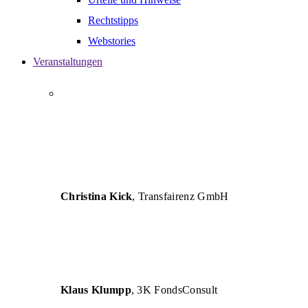
Rechtstipps
Webstories
Veranstaltungen
„AUTHENT versteht die Herausforderungen von
Unternehmen und vermittelt betriebswirtschaftliche
Lösungen so verständlich, dass eine erfolgreiche
Umsetzung für Unternehmen und deren Berater
garantiert ist.“
Christina Kick
, Transfairenz GmbH
„Die Seminare sind inhaltlich und fachlich sehr
hochwertig und für die tägliche Arbeit eine große
Hilfe.“
Klaus Klumpp
, 3K FondsConsult