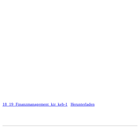
18_19_Finanzmanagement_kir_keb-1
Herunterladen