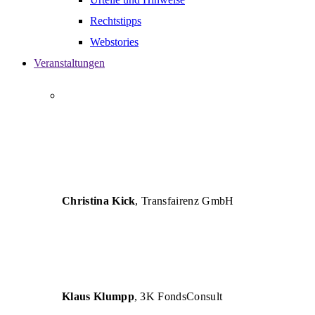
Rechtstipps
Webstories
Veranstaltungen
„AUTHENT versteht die Herausforderungen von
Unternehmen und vermittelt betriebswirtschaftliche
Lösungen so verständlich, dass eine erfolgreiche
Umsetzung für Unternehmen und deren Berater
garantiert ist.“
Christina Kick
, Transfairenz GmbH
„Die Seminare sind inhaltlich und fachlich sehr
hochwertig und für die tägliche Arbeit eine große
Hilfe.“
Klaus Klumpp
, 3K FondsConsult