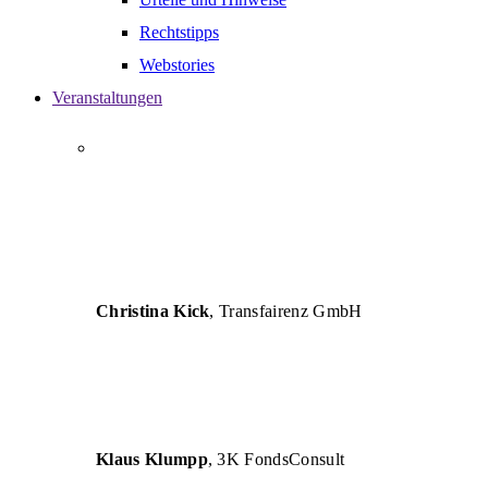
Rechtstipps
Webstories
Veranstaltungen
„AUTHENT versteht die Herausforderungen von
Unternehmen und vermittelt betriebswirtschaftliche
Lösungen so verständlich, dass eine erfolgreiche
Umsetzung für Unternehmen und deren Berater
garantiert ist.“
Christina Kick
, Transfairenz GmbH
„Die Seminare sind inhaltlich und fachlich sehr
hochwertig und für die tägliche Arbeit eine große
Hilfe.“
Klaus Klumpp
, 3K FondsConsult