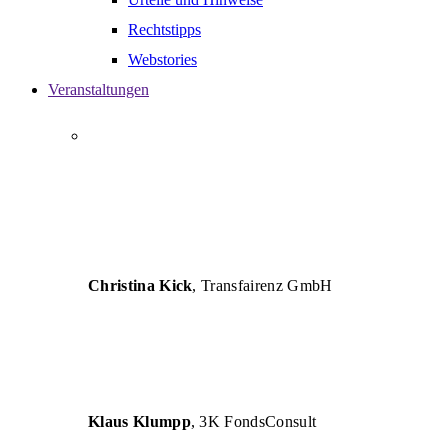
Rechtstipps
Webstories
Veranstaltungen
„AUTHENT versteht die Herausforderungen von
Unternehmen und vermittelt betriebswirtschaftliche
Lösungen so verständlich, dass eine erfolgreiche
Umsetzung für Unternehmen und deren Berater
garantiert ist.“
Christina Kick
, Transfairenz GmbH
„Die Seminare sind inhaltlich und fachlich sehr
hochwertig und für die tägliche Arbeit eine große
Hilfe.“
Klaus Klumpp
, 3K FondsConsult