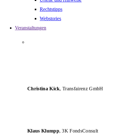
Rechtstipps
Webstories
Veranstaltungen
„AUTHENT versteht die Herausforderungen von
Unternehmen und vermittelt betriebswirtschaftliche
Lösungen so verständlich, dass eine erfolgreiche
Umsetzung für Unternehmen und deren Berater
garantiert ist.“
Christina Kick
, Transfairenz GmbH
„Die Seminare sind inhaltlich und fachlich sehr
hochwertig und für die tägliche Arbeit eine große
Hilfe.“
Klaus Klumpp
, 3K FondsConsult